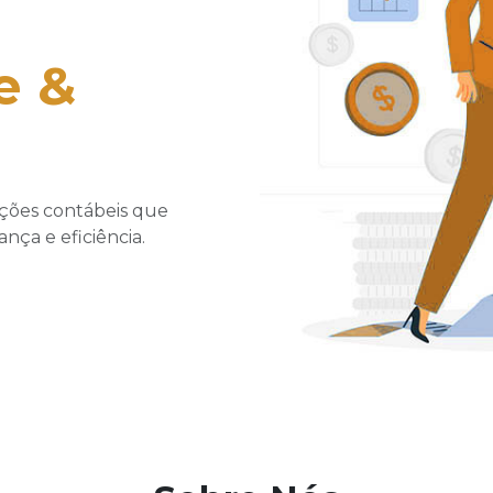
e &
ções contábeis que
ça e eficiência.