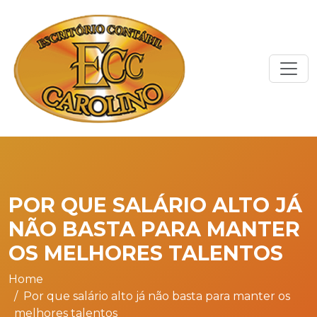
POR QUE SALÁRIO ALTO JÁ
NÃO BASTA PARA MANTER
OS MELHORES TALENTOS
Home
Por que salário alto já não basta para manter os
melhores talentos